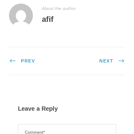
About the author
afif
PREV
NEXT
Leave a Reply