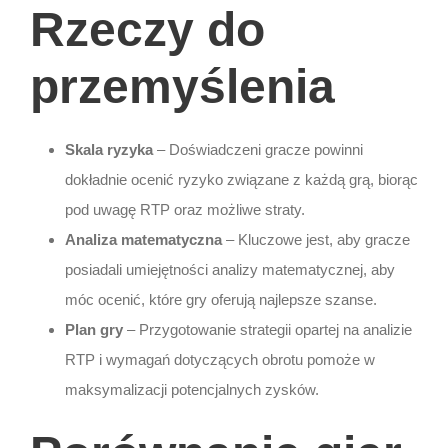
Rzeczy do
przemyślenia
Skala ryzyka
– Doświadczeni gracze powinni
dokładnie ocenić ryzyko związane z każdą grą, biorąc
pod uwagę RTP oraz możliwe straty.
Analiza matematyczna
– Kluczowe jest, aby gracze
posiadali umiejętności analizy matematycznej, aby
móc ocenić, które gry oferują najlepsze szanse.
Plan gry
– Przygotowanie strategii opartej na analizie
RTP i wymagań dotyczących obrotu pomoże w
maksymalizacji potencjalnych zysków.