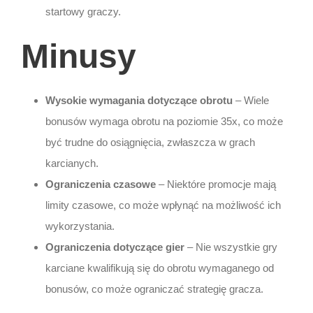
startowy graczy.
Minusy
Wysokie wymagania dotyczące obrotu
– Wiele
bonusów wymaga obrotu na poziomie 35x, co może
być trudne do osiągnięcia, zwłaszcza w grach
karcianych.
Ograniczenia czasowe
– Niektóre promocje mają
limity czasowe, co może wpłynąć na możliwość ich
wykorzystania.
Ograniczenia dotyczące gier
– Nie wszystkie gry
karciane kwalifikują się do obrotu wymaganego od
bonusów, co może ograniczać strategię gracza.