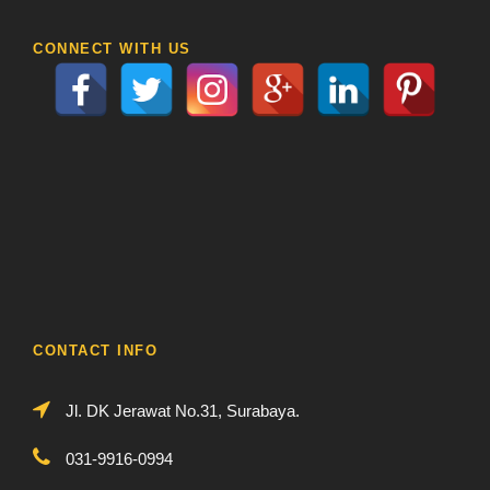
CONNECT WITH US
CONTACT INFO
Jl. DK Jerawat No.31, Surabaya.
031-9916-0994