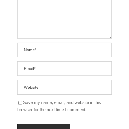
Save my name, email, and website in this
browser for the next time I comment.