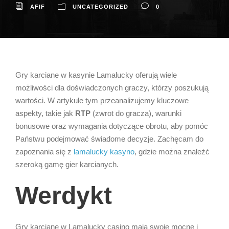
AFIF
UNCATEGORIZED
0
Gry karciane w kasynie Lamalucky oferują wiele
możliwości dla doświadczonych graczy, którzy poszukują
wartości. W artykule tym przeanalizujemy kluczowe
aspekty, takie jak
RTP
(zwrot do gracza), warunki
bonusowe oraz wymagania dotyczące obrotu, aby pomóc
Państwu podejmować świadome decyzje. Zachęcam do
zapoznania się z
lamalucky kasyno
, gdzie można znaleźć
szeroką gamę gier karcianych.
Werdykt
Gry karciane w Lamalucky casino mają swoje mocne i