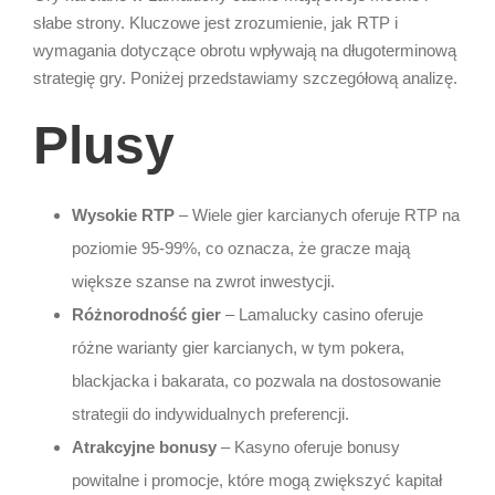
słabe strony. Kluczowe jest zrozumienie, jak RTP i
wymagania dotyczące obrotu wpływają na długoterminową
strategię gry. Poniżej przedstawiamy szczegółową analizę.
Plusy
Wysokie RTP
– Wiele gier karcianych oferuje RTP na
poziomie 95-99%, co oznacza, że gracze mają
większe szanse na zwrot inwestycji.
Różnorodność gier
– Lamalucky casino oferuje
różne warianty gier karcianych, w tym pokera,
blackjacka i bakarata, co pozwala na dostosowanie
strategii do indywidualnych preferencji.
Atrakcyjne bonusy
– Kasyno oferuje bonusy
powitalne i promocje, które mogą zwiększyć kapitał